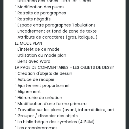
¨ Utilisation des zones "Titre" et "Corps"

¨ Modification des puces

¨ Retraits de paragraphes

¨ Retraits négatifs

¨ Espace entre paragraphes Tabulations

¨ Encadrement et fond de zone de texte

¨ Attributs de caractères (gras, italique...)

LE MODE PLAN

¨ L'intérêt de ce mode

¨ Utilisation du mode plan

¨ Liens avec Word

LA PAGE DE COMMENTAIRES - LES OBJETS DE DESSIN

¨ Création d'objets de dessin

¨ Astuce de recopie

¨ Ajustement proportionnel

¨ Alignement

¨ Hiérarchie de création

¨ Modification d'une forme primaire

¨ Travailler sur les plans (avant, intermédiaire, arrière)

¨ Grouper / dissocier des objets

¨ La bibliothèque des symboles (ALBUM)

¨ Les organigrammes
