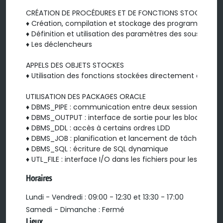
CRÉATION DE PROCÉDURES ET DE FONCTIONS STOCKÉES

♦ Création, compilation et stockage des programmes av
♦ Définition et utilisation des paramètres des sous-pro
♦ Les déclencheurs

APPELS DES OBJETS STOCKES

♦ Utilisation des fonctions stockées directement dans le
UTILISATION DES PACKAGES ORACLE

♦ DBMS_PIPE : communication entre deux sessions

♦ DBMS_OUTPUT : interface de sortie pour les blocs PL/SQ
♦ DBMS_DDL : accès à certains ordres LDD

♦ DBMS_JOB : planification et lancement de tâches

♦ DBMS_SQL : écriture de SQL dynamique

♦ UTL_FILE : interface I/O dans les fichiers pour les blocs
Horaires
Lundi - Vendredi : 09:00 - 12:30 et 13:30 - 17:00
Samedi - Dimanche : Fermé
Lieux