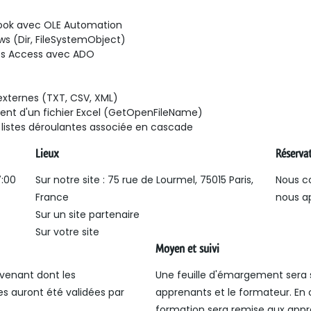
ook avec OLE Automation

s (Dir, FileSystemObject)

es Access avec ADO

xternes (TXT, CSV, XML)

ment d'un fichier Excel (GetOpenFileName)

listes déroulantes associée en cascade
Lieux
Réserva
7:00
Sur notre site : 75 rue de Lourmel, 75015 Paris,
Nous c
France
nous a
Sur un site partenaire
Sur votre site
Moyen et suivi
venant dont les
Une feuille d'émargement sera 
 auront été validées par
apprenants et le formateur. En o
formation sera remise aux appre