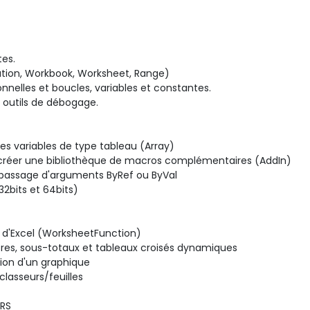
es.

ation, Workbook, Worksheet, Range)

onnelles et boucles, variables et constantes.

 outils de débogage.

des variables de type tableau (Array)

t créer une bibliothèque de macros complémentaires (AddIn)

passage d'arguments ByRef ou ByVal

32bits et 64bits)

es d'Excel (WorksheetFunction)

tres, sous-totaux et tableaux croisés dynamiques

ion d'un graphique

lasseurs/feuilles

RS
