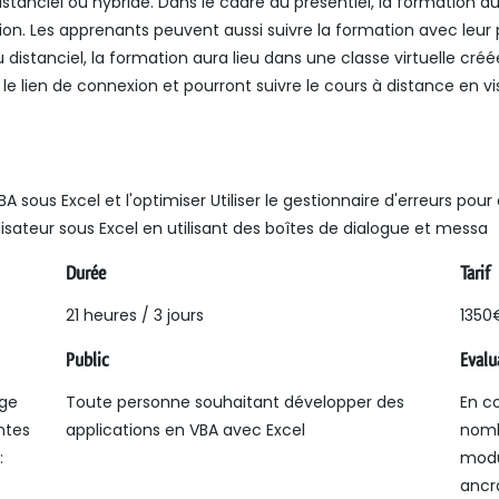
stanciel ou hybride. Dans le cadre du présentiel, la formation a
tion. Les apprenants peuvent aussi suivre la formation avec leur 
u distanciel, la formation aura lieu dans une classe virtuelle cré
le lien de connexion et pourront suivre le cours à distance en 
sous Excel et l'optimiser Utiliser le gestionnaire d'erreurs pour
lisateur sous Excel en utilisant des boîtes de dialogue et messa
Durée
Tarif
21 heures / 3 jours
1350
Public
Evalu
age
Toute personne souhaitant développer des
En c
ntes
applications en VBA avec Excel
nomb
:
modu
ancr