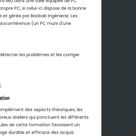
ura lieu dans une salle équipée de PC
propre PC, si celui-ci dispose de la bonne
ée et gérée par Baobab Ingénierie. Les
visioconférence (un PC muni d'une
 détecter les problèmes et les corriger
€
ation
omplément des aspects théoriques, les
reux ateliers qui ponctuent les différents
les de cette formation favorisent un
age durable et efficace des acquis.