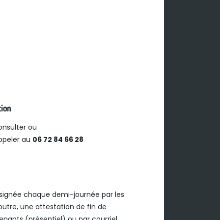
tion
onsulter ou
ppeler au
06 72 84 66 28
signée chaque demi-journée par les
utre, une attestation de fin de
nants (présentiel) ou par courriel