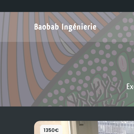
Baobab Ingénierie
Ex
1350€